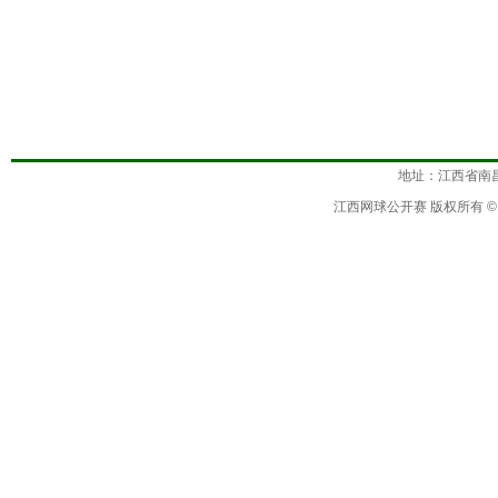
地址：江西省南昌市福
江西网球公开赛
版权所有 ©