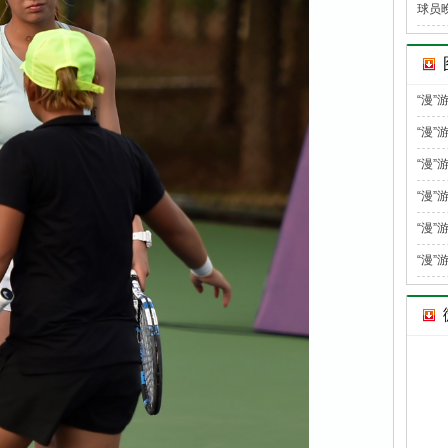
球员
“漫
“漫”
“漫”
“漫”
“漫”
“漫”