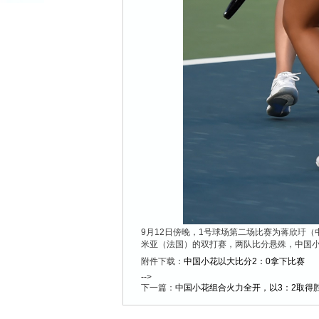
9月12日傍晚，1号球场第二场比赛为蒋欣玗（
米亚（法国）的双打赛，两队比分悬殊，中国小
附件下载：
中国小花以大比分2：0拿下比赛
-->
下一篇：
中国小花组合火力全开，以3：2取得