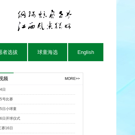
愿者选拔
球童海选
English
视频
MORE>>
4日
15号比赛
15日小球童
16日开球仪式
正赛16日