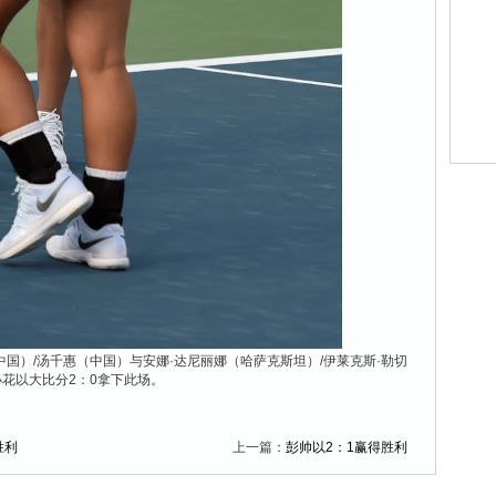
中国）/汤千惠（中国）与安娜·达尼丽娜（哈萨克斯坦）/伊莱克斯·勒切
花以大比分2：0拿下此场。
胜利
上一篇：
彭帅以2：1赢得胜利