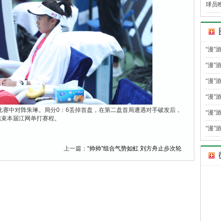
球员
“漫
“漫”
“漫”
“漫”
场比赛中对阵朱琳。局分0：6丢掉首盘，在第二盘首局遭遇对手破发后，
“漫”
结束本届江网单打赛程。
“漫”
上一篇：
“帅帅”组合气势如虹 刘方舟止步次轮