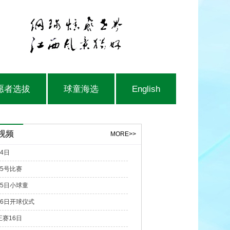
愿者选拔
球童海选
English
视频
MORE>>
4日
15号比赛
15日小球童
16日开球仪式
正赛16日