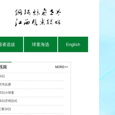
愿者选拔
球童海选
English
视频
MORE>>
4日
15号比赛
15日小球童
16日开球仪式
正赛16日