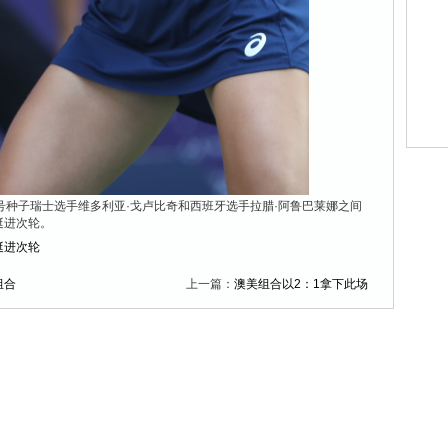
号种子瑞士选手维多利亚·戈卢比奇和西班牙选手拉腊·阿鲁巴莱娜之间
挺进次轮。
挺进次轮
组合
上一篇：
澳美组合以2：1拿下此场