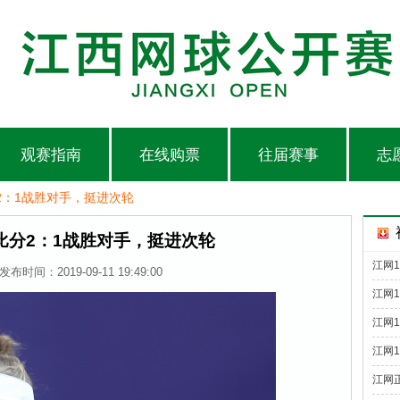
观赛指南
在线购票
往届赛事
志
2：1战胜对手，挺进次轮
比分2：1战胜对手，挺进次轮
江网1
发布时间：2019-09-11 19:49:00
江网
江网
江网
江网