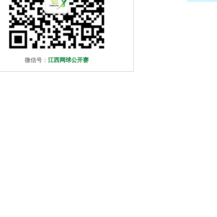
微信号：
江西网球公开赛