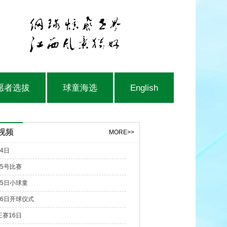
愿者选拔
球童海选
English
视频
MORE>>
4日
15号比赛
15日小球童
16日开球仪式
正赛16日